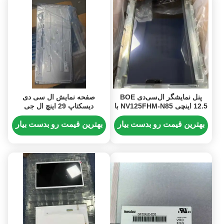
پنل نمایشگر ال‌سی‌دی BOE
صفحه نمایش ال سی دی
12.5 اینچی NV125FHM-N85 با
دیسکتاپ 29 اینچ ال جی
رزولوشن 1920x1080 پیکسل
2560x1080 پیکسل FHD
FHD و رابط IPS 30 پین
300CD/M2 ماژول ال سی دی
بهترین قیمت رو بدست بیار
بهترین قیمت رو بدست بیار
پی سی