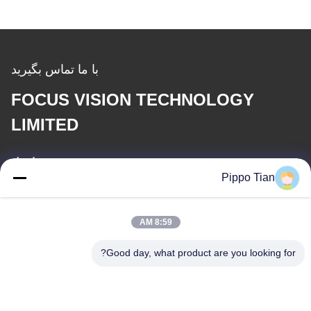
با ما تماس بگیرید
FOCUS VISION TECHNOLOGY
LIMITED
ایمیل
Pippo Tian
pippo@ridafone.com
8:59 AM
آدرس ما
Good day, what product are you looking for?
آدرس
آدرس: بلوک 205، منطقه غربی فنگ هوانگ، شهر فویونگ، شهرشنشن،
چین