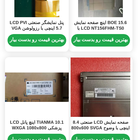
BOE 15.6 اینچ صفحه نمایش
پنل نمایشگر صنعتی LCD PVI
LCD NT156FHM-TS0 با
5.7 اینچی با رزولوشن VGA
1920x1080 پیکسل رزولوشن
640×480 و روشنایی 450 کاندلا
FHD و رابط IPS 40PIN
بر متر مربع
بهترین قیمت رو بدست بیار
بهترین قیمت رو بدست بیار
صفحه نمایش LCD صنعتی 8.4
TIANMA 10.1 اینچ پانل LCD
اینچی با وضوح 800x600 SVGA
پزشکی WXGA 1080x800
و روشنایی 400cd / m2
پیکسل 500CD / M2 پانل
نمایش TFT-LCD
بهترین قیمت رو بدست بیار
بهترین قیمت رو بدست بیار