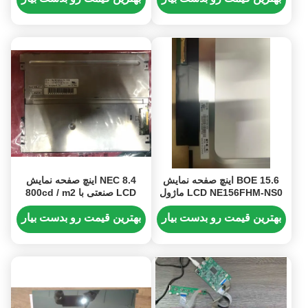
TM101JDHG30
BOE 15.6 اینچ صفحه نمایش
NEC 8.4 اینچ صفحه نمایش
LCD NE156FHM-NS0 ماژول
LCD صنعتی با 800cd / m2
TFT-LCD با 1920 × 1080
روشنایی SVGA 119PPI
پیکسل و 300 cd / m2 روشنایی
رزولوشن و رابط 20P
بهترین قیمت رو بدست بیار
بهترین قیمت رو بدست بیار