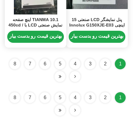
پنل نمایشگر LCD صنعتی 15
TIANMA 10.1 اینچ صفحه
اینچی Innolux G150XJE-E03
نمایش صنعتی LCD با 450cd /
با رزولوشن 1024*768 پیکسل،
m2 روشنایی و 1024x600
روشنایی 450 سی‌دی بر متر
پیکسل رزولوشن WSVGA
بهترین قیمت رو بدست بیار
بهترین قیمت رو بدست بیار
مربع و عمر کاری 70 هزار
ساعت
8
7
6
5
4
3
2
1
8
7
6
5
4
3
2
1