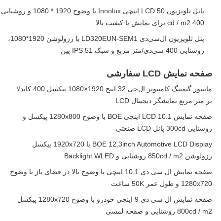
پانل تلویزیون LCD 50 اینچی Innolux با وضوح 1920 * 1080 و روشنایی
400 cd / m2 برای نمایش با کیفیت بالا
پنل تلویزیون ال‌سی‌دی LD320EUN-SEM1 با رزولوشن 1920*1080،
روشنایی 400 سی‌دی/متر مربع و سبک IPS 51 پین
صفحه نمایش LCD سفارشی
مانیتور گیمینگ کامپیوتر ال‌جی 32 اینچ 1920×1080 پیکسل 400 کاندلا
بر متر مربع نمایشگر دیجیتال LCD
صفحه نمایش LCD 10.1 اینچی BOE با وضوح 1280x800 پیکسل و
روشنایی 300cd پانل LCD صنعتی
BOE 12.3inch Automotive LCD Display با 1920x720 پیکسل
رزولوشن 850cd / m2 روشنایی و Backlight WLED
صفحه نمایش ال سی دی 10.1 اینچی با وضوح بالا در فضای باز با وضوح
1280x720 و طول عمر 50K ساعت
صفحه نمایش ال سی دی 9 اینچی خودرو با وضوح 1280x720 پیکسل
800cd / m2 روشنایی و صفحه لمسی