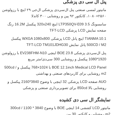
پنل ال سی دی پزشکی
مانیتور لمسی صنعتی پنل ال‌سی‌دی پزشکی ال‌جی ۲۹ اینچ با رزولوشن
۲۵۶۰×۱۰۸۰، کانکتور ۹۲ پین و روشنایی ۳۰۰ کاندلا
سامسونگ LTP350QV-E09 3.5 اینچ 320x240 پیکسل 16.2M رنگ
صفحه نمایش LCD پزشکی TFT-LCD
TIANMA 10.1 اینچ پانل LCD پزشکی WXGA 1080x800 پیکسل
500CD / M2 پانل نمایش TFT-LCD TM101JDHG30
پنل ال‌سی‌دی پزشکی BOE 23.8 اینچی EV238FHM-N10 با رزولوشن
1920*1080 پیکسل و روشنایی 300 سی‌دی/متر مربع
BOE 12.1inch Medical LCD Panel با 1024×768 پیکسل و 500cd /
m2 روشنایی برای کاربردهای صنعتی و بهداشتی
AUO صفحه LCD پزشکی 32 اینچی با وضوح 3840*2160 پیکسل و
روشنایی بالا 850cd برای تصویربرداری صنعتی و پزشکی
نمایشگر ال سی دی کشیده
مانیتور LCD کششی 14 اینچی BOE با وضوح 3840 * 1100 300cd /
m2 روشنایی و کانکتور 30 پین