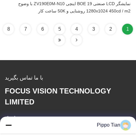
نمایشگر LCD صنعتی BOE 19 اینچی ZV190E0M-N10 با وضوح
1280x1024 450cd / m2 روشنایی و 50K ساعت کار
8
7
6
5
4
3
2
1
با ما تماس بگیرید
FOCUS VISION TECHNOLOGY
LIMITED
ایمیل
Pippo Tian
pippo@ridafone.com