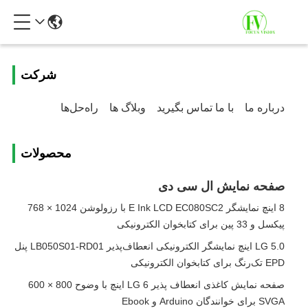
شرکت
درباره ما
با ما تماس بگیرید
وبلاگ ها
راه‌حل‌ها
محصولات
صفحه نمایش ال سی دی
8 اینچ نمایشگر E Ink LCD EC080SC2 با رزولوشن 1024 × 768
پیکسل و 33 پین برای کتابخوان الکترونیکی
LG 5.0 اینچ نمایشگر الکترونیکی انعطاف‌پذیر LB050S01-RD01 پنل
EPD تک‌رنگ برای کتابخوان الکترونیکی
صفحه نمایش کاغذی انعطاف پذیر LG 6 اینچ با وضوح 800 × 600
SVGA برای خوانندگان Arduino و Ebook