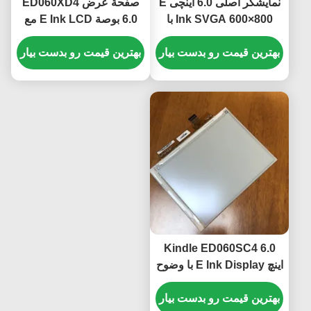
نمایشگر اصلی 6.0 اینچی E
صفحة عرض ED060XD4
Ink SVGA 600×800 با
6.0 بوصة E Ink LCD مع
رابط 34 پین برای ماژول
دقة 758 × 1024 وشاشة
کاغذ Kindle E
بهترین قیمت رو بدست بیار
بهترین قیمت رو بدست بیار
عاكسة لجهاز Pocketbook
626 Touch Lux 3
Kindle ED060SC4 6.0
اینچ E Ink Display با وضوح
800 × 600 SVGA و رابط
39 پین
بهترین قیمت رو بدست بیار