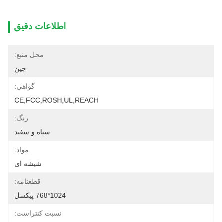
اطلاعات دقیق
محل منبع:
چین
گواهی:
CE,FCC,ROSH,UL,REACH
رنگ:
سیاه و سفید
مواد:
شیشه ای
قطعنامه:
1024*768 پیکسل
نسبت کنتراست: