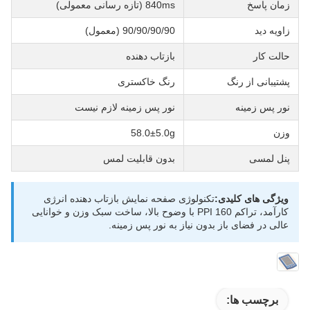
زمان پاسخ
840ms (تازه رسانی معمولی)
زاویه دید
90/90/90/90 (معمول)
حالت کار
بازتاب دهنده
پشتیبانی از رنگ
رنگ خاکستری
نور پس زمینه
نور پس زمینه لازم نیست
وزن
58.0±5.0g
پنل لمسی
بدون قابلیت لمس
ویژگی های کلیدی:
تکنولوژی صفحه نمایش بازتاب دهنده انرژی
کارآمد، تراکم 160 PPI با وضوح بالا، ساخت سبک وزن و خوانایی
عالی در فضای باز بدون نیاز به نور پس زمینه.
برچسب ها: