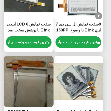
9صفحه نمایش ال سی دی 7
صفحه نمایش LCD 6 اینچی
اینچ E Ink با وضوح 150PPI
E Ink با پوشش سخت ضد
و فرمت پیکسل 1200×825
شعاع و صفحه EPD نسخه
بهترین قیمت رو بدست بیار
اصلی
بهترین قیمت رو بدست بیار