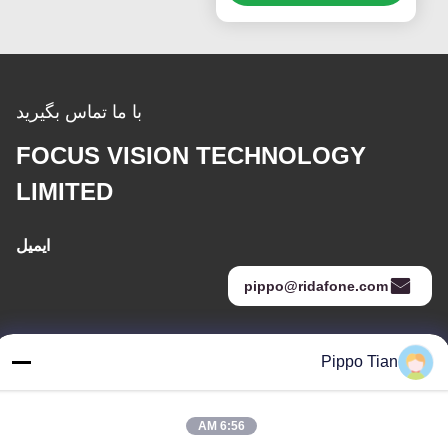
با ما تماس بگیرید
FOCUS VISION TECHNOLOGY
LIMITED
ایمیل
pippo@ridafone.com
Pippo Tian
آدرس ما
آدرس
6:56 AM
آدرس: بلوک 205، منطقه غربی فنگ هوانگ، شهر فویونگ، شهرشنشن،