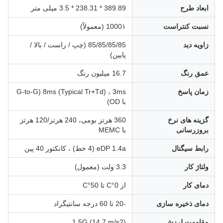
ابعاد طرح
389.89 * 238.31 * 3.5 میلی متر
نسبت کنتراست
1000١ (معمولاً)
زاویه دید
85/85/85/85 (چپ / راست / بالا /
پایین)
عمق رنگ
16.7 میلیون رنگ
زمان پاسخ
8ms (Typical Tr+Td) ، 3ms (G-to-G
با OD)
گزینه های نرخ
360 هرتز بومی، 240 هرتز/120 هرتز
بروزرسانی
با MEMC
رابط سیگنال
eDP 1.4a (4 خط) ، کانکتور 40 پین
ولتاژ کار
3.3 ولت (معمول)
دمای کار
از 0°C تا 50°C
دمای ذخیره سازی
-20 تا 60 درجه سانتیگراد
مقاومت لرزش
1.5G (14.7 m/s2)