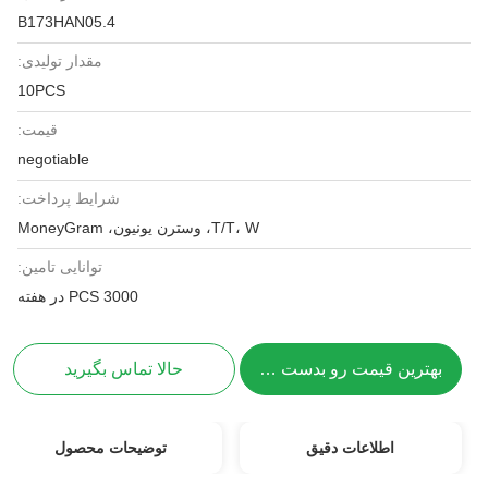
B173HAN05.4
مقدار تولیدی:
10PCS
قیمت:
negotiable
شرایط پرداخت:
T/T، W، وسترن یونیون، MoneyGram
توانایی تامین:
3000 PCS در هفته
بهترین قیمت رو بدست بیار
حالا تماس بگیرید
اطلاعات دقیق
توضیحات محصول