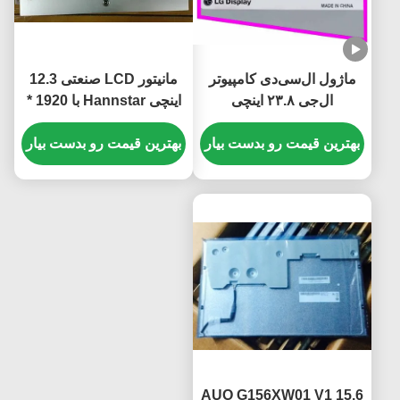
ماژول ال‌سی‌دی کامپیوتر
مانیتور LCD صنعتی 12.3
ال‌جی ۲۳.۸ اینچی
اینچی Hannstar با 1920 *
LM238WF5 SSA1 پنل
720 پیکسل و صفحه نمایش
نمایشگر IPS با روشنایی
بهترین قیمت رو بدست بیار
LCD رنگی 16.7M
بهترین قیمت رو بدست بیار
۲۵۰ کاندلا بر متر مربع برای
کامپیوتر رومیزی
AUO G156XW01 V1 15.6