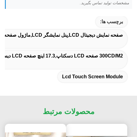
مشخصات تولید تماس بگیرید.
برچسب ها:
صفحه نمایش دیجیتال LCD,پنل نمایشگر LCD,ماژول صفحه نمایش لمسی LCD
300CD/M2 صفحه LCD دسکتاپ,17.3 اينچ صفحه LCD ديسکتاپ,B173HAN05.4 صفحه LCD دسکتاپ
Lcd Touch Screen Module
محصولات مرتبط