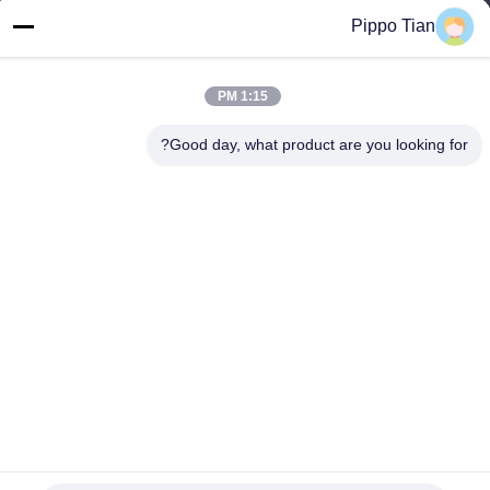
آدرس ما
Pippo Tian
آدرس
آدرس: بلوک 205، منطقه غربی فنگ هوانگ، شهر فویونگ، شهرشنشن،
چین
1:15 PM
تلفن
Good day, what product are you looking for?
86--13590447319
سیاست حفظ حریم خصوصی
|
نقشه سایت
چین خوب کیفیت صفحه نمایش ال سی دی عرضه کننده. حقوق چاپ
-2026 FOCUS VISION TECHNOLOGY LIMITED . همه حقوق
محفوظ است