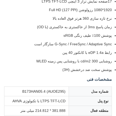
17صفحه نمایش تراز 3 اینچی LTPS TFT-LCD
1920*1080 رزولوشن Full HD (127 PPI)
نرخ تازه سازی 360 هرتز فوق العاده بالا
زمان پاسخ 3ms از خاکستری به خاکستری (با OD)
پوشش 100٪ طیف رنگی sRGB
G-Sync / FreeSync / Adaptive Sync سازگار است
رابط eDP 1.4a با کانکتور 40 پین
روشنایی 300 cd/m2 با روشنایی پس زمینه WLED
پوشش سخت ضد درخشش (3H)
مشخصات فنی
شماره مدل
B173HAN05.4 (AUOE295)
نوع پنل
LTPS TFT-LCD با تکنولوژی AHVA
منطقه فعال
381.888 * 214.812 میلی متر