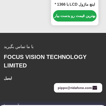
اینچ ماژول LCD با 1366 *
768 پیکسل 400 CCD M2
روشنایی و 50K ساعت
بهترین قیمت رو بدست بیار
زندگی
با ما تماس بگیرید
FOCUS VISION TECHNOLOGY
LIMITED
ایمیل
pippo@ridafone.com